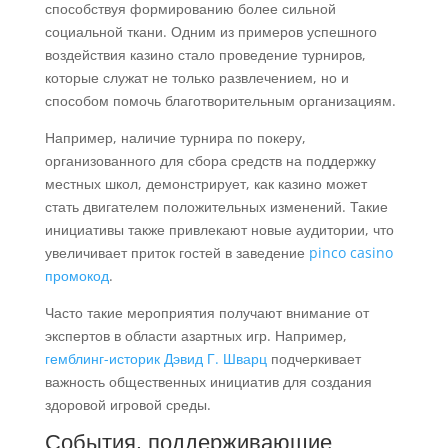
способствуя формированию более сильной
социальной ткани. Одним из примеров успешного
воздействия казино стало проведение турниров,
которые служат не только развлечением, но и
способом помочь благотворительным организациям.
Например, наличие турнира по покеру,
организованного для сбора средств на поддержку
местных школ, демонстрирует, как казино может
стать двигателем положительных изменений. Такие
инициативы также привлекают новые аудитории, что
увеличивает приток гостей в заведение
pinco casino
промокод
.
Часто такие мероприятия получают внимание от
экспертов в области азартных игр. Например,
гемблинг-историк Дэвид Г. Шварц
подчеркивает
важность общественных инициатив для создания
здоровой игровой среды.
События, поддерживающие