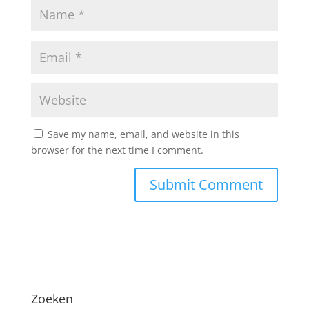
Save my name, email, and website in this
browser for the next time I comment.
Zoeken